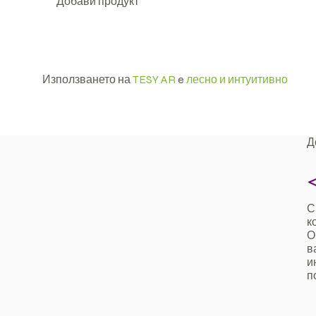
Добави продукт
Използването на
TESY AR
e
лесно и интуитивно
Д
С
к
О
в
и
п