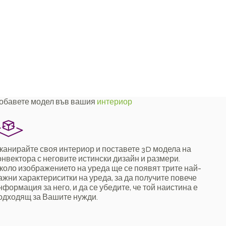
обавете модел във вашия
интериор
канирайте своя интериор и поставете 3D модела на
онвектора с неговите истински дизайн и размери.
коло изображението на уреда ще се появят трите най-
ажни характериситки на уреда, за да получите повече
нформация за него, и да се убедите, че той наистина е
одходящ за Вашите нужди.