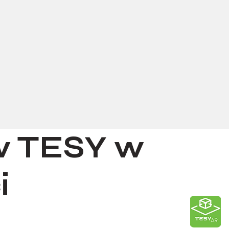
w TESY w
i