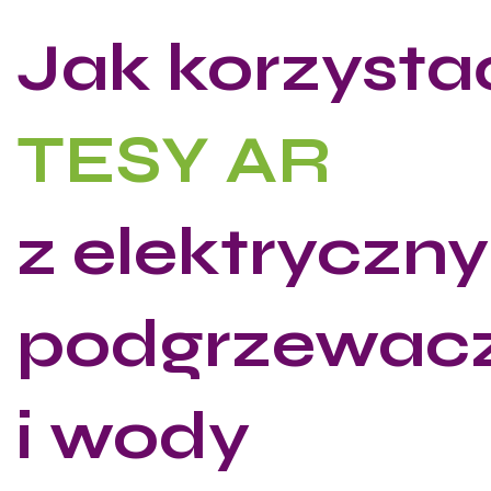
​Jak korzysta
TESY AR
z elektryczn
podgrzewac
i wody