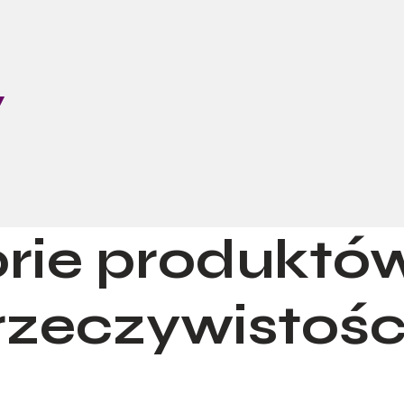
Y
orie produktó
rzeczywistośc