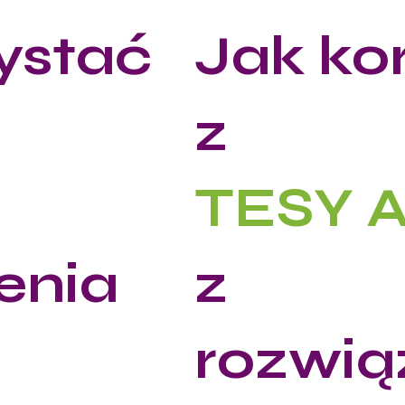
ystać
Jak ko
z
TESY 
enia
z
rozwią