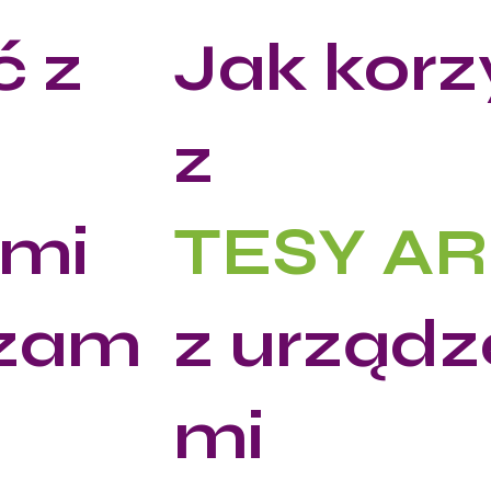
ć z
Jak korz
z
ymi
TESY AR
zam
z urządz
mi