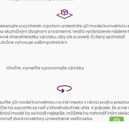
skenujte svoj interiér, a potom umiestnite 3D model konvektoru 
ho skutočným dizajnom a rozmermi. Vedľa vyobrazenie nájdete t
avné charakteristiky výrobku, aby ste si overili, či daný spotrebič
utočne vyhovuje vašim potrebám.
Otočte, vymeňte a porovnajte výrobky
suňte 3D model konvektoru na iné miesto v rámci svojho priestor
čte ho a pozrite sa naň z ktoréhokoľvek uhla. V prípade, že si nie 
í, ktorý model by sa hodil najlepšie, môžete ho nahradiť iným aleb
ovnať dva konvektory umiestnené vedľa seba.