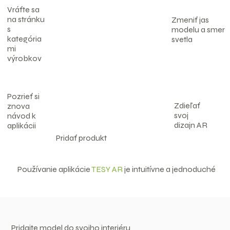
Vráťte sa
na stránku
Zmeniť jas
s
modelu a smer
kategória
svetla
mi
výrobkov
Pozrieť si
Zdieľať
znova
svoj
návod k
dizajn AR
aplikácii
Pridať produkt
Používanie aplikácie
TESY AR
je intuitívne a jednoduché
Pridajte model do svojho interiéru